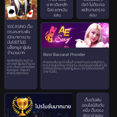
มาก เติมหลัก
ต่อวิ ไม่ต้องรอ
ร้อย แตกเงิน
พนักงานตรวจ
แสน
สอบ
1G1CASINO เว็บ
ตรงคงกระพัน
เปิดมายาวนาน
มั่นใจได้ ไม่มี
บล็อกยูส ผู้เล่น
จำนวนมาก
Best Baccarat Provider
ลิขสิทธิแท้จากต่าง
ค่ายเกมส์บาคาร่าชั้นนำจากต่างประเทศอัตรา
ประเทศ ผู้เล่นจำนวน
การจ่ายสูงเป็นมาตรฐาน เงินตอบแทนคุ้มค่า ไม่
มาก มั่นคง ฝากน้อย
จำกัดการถอน ในทุกรูปแบบ 10 ไม้ติดต่อกันก็
ถอนเยอะ อัพเดท
จ่าย ไม่อั้น
ค่ายดังทุกเดือน
เว็บเดิมพัน
ออนไลน์อันดับ
หนึ่ง เว็บตรง
อัตราจ่ายสูง