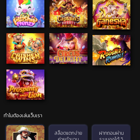
ทำไมต้องเล่นเว็บเรา
สล็อตแตกง่าย
ฝากถอนผ่าน
ค่ายจำนวน
ระบบออโต้ วิ