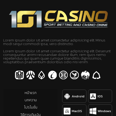
Lorem ipsum dolor sit amet consectetur adipisicing elit. Minus
modi sequi commodi ipsa, vero distinctio.
Lorem ipsum dolor sit amet consectetur adipisicing elit. Deserunt
consequuntur animi recusandae dolore illum, rem quos nemo
repellendus qui quam quae cumque blanditiis dignissimos,
voluptatibus praesentium doloribus odio nisi enim.
หน้าแรก
Android
IOS
บทความ
โปรโมชั่น
MacOS
Windows
วิธีการเติมเงิน