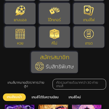
แทงบอล
โป๊กเกอร์
เกมส์ไพ่
หวย
คีโน่
เทรด
สมัครสมาชิก
รับสิทธิพิเศษ
เกมส์มากมายอัตราการจ่าย
คัดรวมค่ายดังมากกว่า 30 ค่าย
สูง
เกมส์
เกมส์แนะนำ
เกมส์ได้รับความนิยม
เกมส์ใหม่